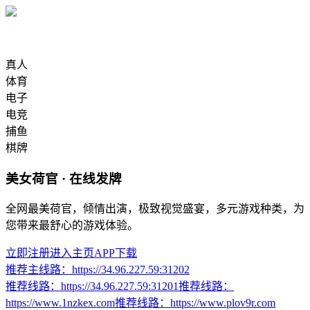
真人
体育
电子
电竞
捕鱼
棋牌
美女荷官 · 在线发牌
全网最美荷官，倾情出演，极致视觉盛宴，多元游戏种类，为
您带来最舒心的游戏体验。
立即注册
进入主页
APP下载
推荐主线路：
https://34.96.227.59:31202
推荐线路：
https://34.96.227.59:31201
推荐线路：
https://www.1nzkex.com
推荐线路：
https://www.plov9r.com