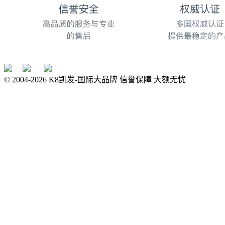
© 2004-
2026
K8凯发-国际大品牌 信誉保障 大额无忧