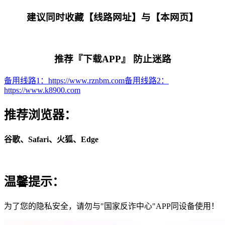
建议同时收藏【线路网址】与【本网页】
推荐『下载APP』 防止迷路
备用线路
1
：
https://www.rznbm.com
备用线路
2
：
https://www.k8900.com
推荐浏览器：
谷歌、Safari、火狐、Edge
温馨提示：
为了您的隐私安全，请勿与"国家反诈中心"APP同设备使用！