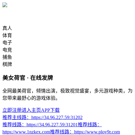
真人
体育
电子
电竞
捕鱼
棋牌
美女荷官 · 在线发牌
全网最美荷官，倾情出演，极致视觉盛宴，多元游戏种类，为
您带来最舒心的游戏体验。
立即注册
进入主页
APP下载
推荐主线路：
https://34.96.227.59:31202
推荐线路：
https://34.96.227.59:31201
推荐线路：
https://www.1nzkex.com
推荐线路：
https://www.plov9r.com