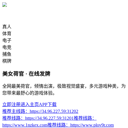
真人
体育
电子
电竞
捕鱼
棋牌
美女荷官 · 在线发牌
全网最美荷官，倾情出演，极致视觉盛宴，多元游戏种类，为
您带来最舒心的游戏体验。
立即注册
进入主页
APP下载
推荐主线路：
https://34.96.227.59:31202
推荐线路：
https://34.96.227.59:31201
推荐线路：
https://www.1nzkex.com
推荐线路：
https://www.plov9r.com