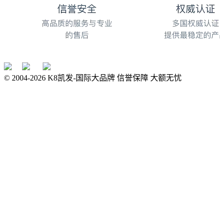
© 2004-
2026
K8凯发-国际大品牌 信誉保障 大额无忧