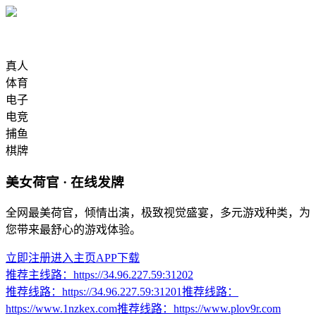
真人
体育
电子
电竞
捕鱼
棋牌
美女荷官 · 在线发牌
全网最美荷官，倾情出演，极致视觉盛宴，多元游戏种类，为
您带来最舒心的游戏体验。
立即注册
进入主页
APP下载
推荐主线路：
https://34.96.227.59:31202
推荐线路：
https://34.96.227.59:31201
推荐线路：
https://www.1nzkex.com
推荐线路：
https://www.plov9r.com