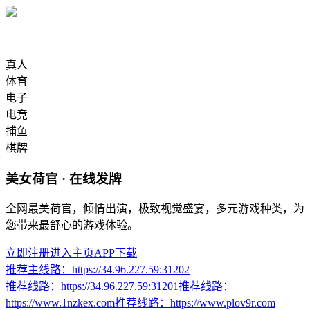
真人
体育
电子
电竞
捕鱼
棋牌
美女荷官 · 在线发牌
全网最美荷官，倾情出演，极致视觉盛宴，多元游戏种类，为
您带来最舒心的游戏体验。
立即注册
进入主页
APP下载
推荐主线路：
https://34.96.227.59:31202
推荐线路：
https://34.96.227.59:31201
推荐线路：
https://www.1nzkex.com
推荐线路：
https://www.plov9r.com