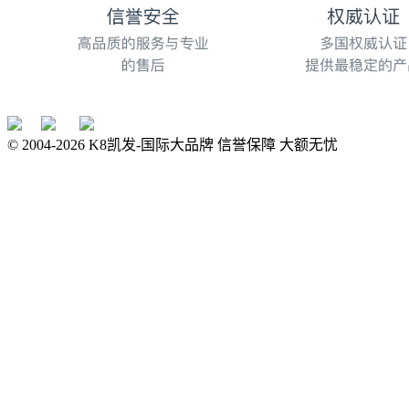
© 2004-
2026
K8凯发-国际大品牌 信誉保障 大额无忧