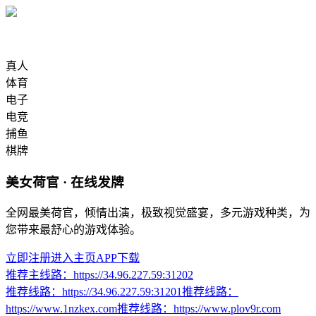
真人
体育
电子
电竞
捕鱼
棋牌
美女荷官 · 在线发牌
全网最美荷官，倾情出演，极致视觉盛宴，多元游戏种类，为
您带来最舒心的游戏体验。
立即注册
进入主页
APP下载
推荐主线路：
https://34.96.227.59:31202
推荐线路：
https://34.96.227.59:31201
推荐线路：
https://www.1nzkex.com
推荐线路：
https://www.plov9r.com