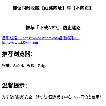
建议同时收藏【线路网址】与【本网页】
推荐『下载APP』 防止迷路
备用线路
1
：
https://www.rznbm.com
备用线路
2
：
https://www.k8900.com
推荐浏览器：
谷歌、Safari、火狐、Edge
温馨提示：
为了您的隐私安全，请勿与"国家反诈中心"APP同设备使用！