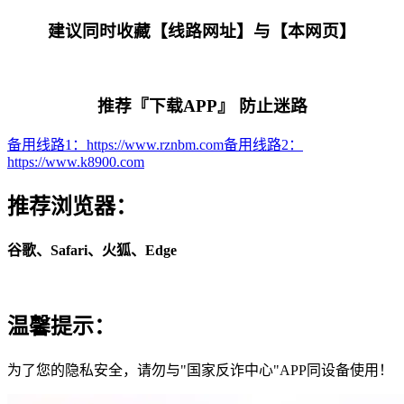
建议同时收藏【线路网址】与【本网页】
推荐『下载APP』 防止迷路
备用线路
1
：
https://www.rznbm.com
备用线路
2
：
https://www.k8900.com
推荐浏览器：
谷歌、Safari、火狐、Edge
温馨提示：
为了您的隐私安全，请勿与"国家反诈中心"APP同设备使用！