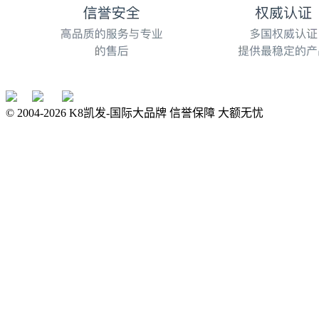
© 2004-
2026
K8凯发-国际大品牌 信誉保障 大额无忧