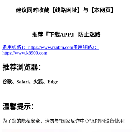
建议同时收藏【线路网址】与【本网页】
推荐『下载APP』 防止迷路
备用线路
1
：
https://www.rznbm.com
备用线路
2
：
https://www.k8900.com
推荐浏览器：
谷歌、Safari、火狐、Edge
温馨提示：
为了您的隐私安全，请勿与"国家反诈中心"APP同设备使用！