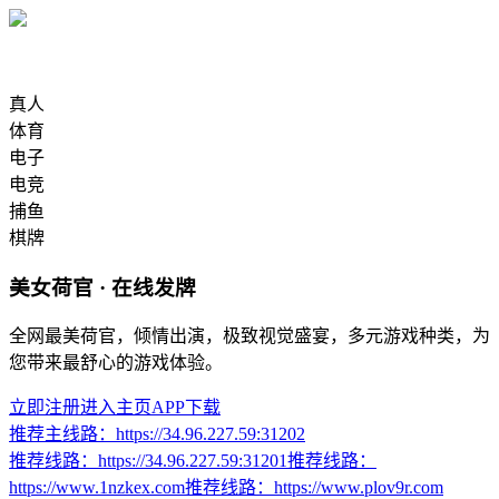
真人
体育
电子
电竞
捕鱼
棋牌
美女荷官 · 在线发牌
全网最美荷官，倾情出演，极致视觉盛宴，多元游戏种类，为
您带来最舒心的游戏体验。
立即注册
进入主页
APP下载
推荐主线路：
https://34.96.227.59:31202
推荐线路：
https://34.96.227.59:31201
推荐线路：
https://www.1nzkex.com
推荐线路：
https://www.plov9r.com