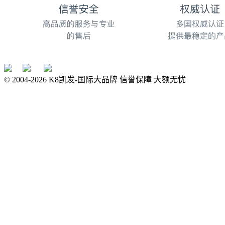
© 2004-
2026
K8凯发-国际大品牌 信誉保障 大额无忧