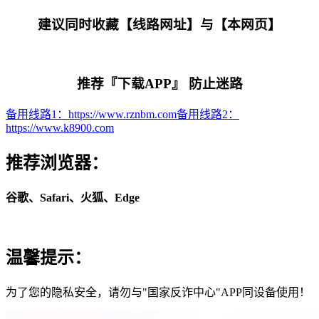
建议同时收藏【线路网址】与【本网页】
推荐『下载APP』 防止迷路
备用线路
1
：
https://www.rznbm.com
备用线路
2
：
https://www.k8900.com
推荐浏览器：
谷歌、Safari、火狐、Edge
温馨提示：
为了您的隐私安全，请勿与"国家反诈中心"APP同设备使用！