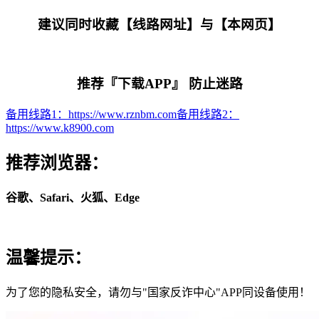
建议同时收藏【线路网址】与【本网页】
推荐『下载APP』 防止迷路
备用线路
1
：
https://www.rznbm.com
备用线路
2
：
https://www.k8900.com
推荐浏览器：
谷歌、Safari、火狐、Edge
温馨提示：
为了您的隐私安全，请勿与"国家反诈中心"APP同设备使用！