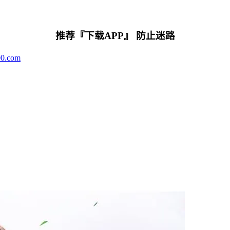
推荐『下载APP』 防止迷路
00.com