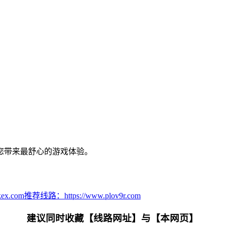
您带来最舒心的游戏体验。
kex.com
推荐线路：
https://www.plov9r.com
建议同时收藏【线路网址】与【本网页】