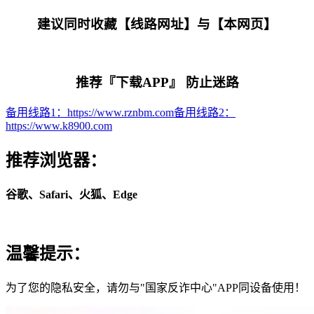
建议同时收藏【线路网址】与【本网页】
推荐『下载APP』 防止迷路
备用线路
1
：
https://www.rznbm.com
备用线路
2
：
https://www.k8900.com
推荐浏览器：
谷歌、Safari、火狐、Edge
温馨提示：
为了您的隐私安全，请勿与"国家反诈中心"APP同设备使用！