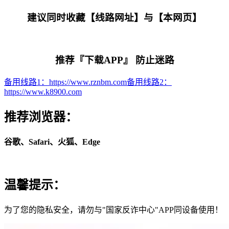
建议同时收藏【线路网址】与【本网页】
推荐『下载APP』 防止迷路
备用线路
1
：
https://www.rznbm.com
备用线路
2
：
https://www.k8900.com
推荐浏览器：
谷歌、Safari、火狐、Edge
温馨提示：
为了您的隐私安全，请勿与"国家反诈中心"APP同设备使用！