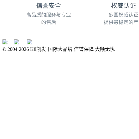
© 2004-
2026
K8凯发-国际大品牌 信誉保障 大额无忧