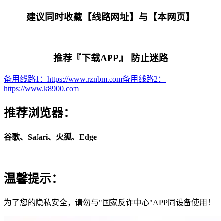
建议同时收藏【线路网址】与【本网页】
推荐『下载APP』 防止迷路
备用线路
1
：
https://www.rznbm.com
备用线路
2
：
https://www.k8900.com
推荐浏览器：
谷歌、Safari、火狐、Edge
温馨提示：
为了您的隐私安全，请勿与"国家反诈中心"APP同设备使用！