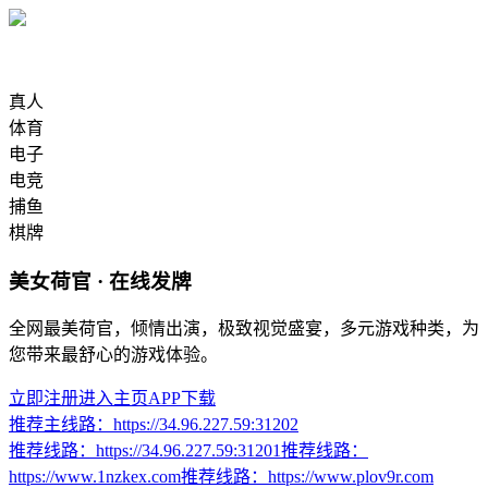
真人
体育
电子
电竞
捕鱼
棋牌
美女荷官 · 在线发牌
全网最美荷官，倾情出演，极致视觉盛宴，多元游戏种类，为
您带来最舒心的游戏体验。
立即注册
进入主页
APP下载
推荐主线路：
https://34.96.227.59:31202
推荐线路：
https://34.96.227.59:31201
推荐线路：
https://www.1nzkex.com
推荐线路：
https://www.plov9r.com