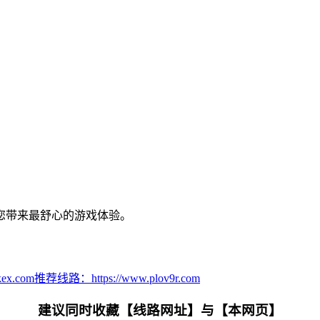
您带来最舒心的游戏体验。
kex.com
推荐线路：
https://www.plov9r.com
建议同时收藏【线路网址】与【本网页】