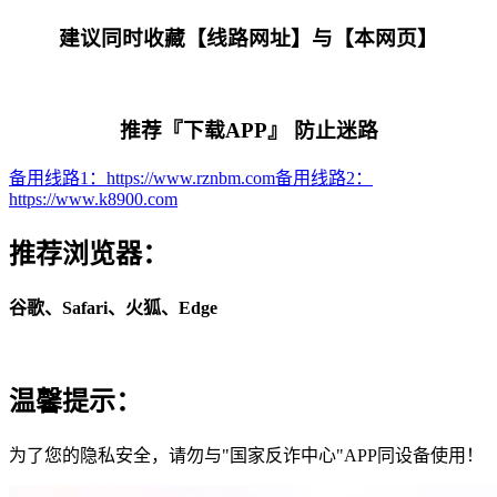
建议同时收藏【线路网址】与【本网页】
推荐『下载APP』 防止迷路
备用线路
1
：
https://www.rznbm.com
备用线路
2
：
https://www.k8900.com
推荐浏览器：
谷歌、Safari、火狐、Edge
温馨提示：
为了您的隐私安全，请勿与"国家反诈中心"APP同设备使用！