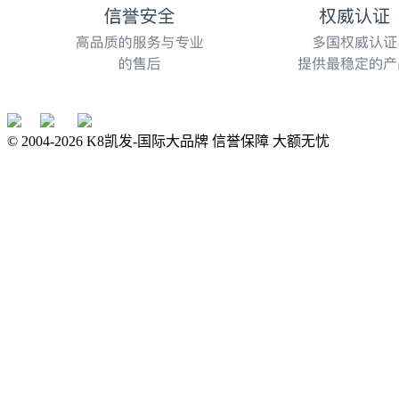
© 2004-
2026
K8凯发-国际大品牌 信誉保障 大额无忧