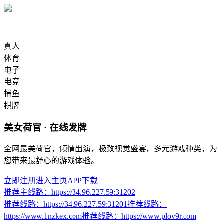
真人
体育
电子
电竞
捕鱼
棋牌
美女荷官 · 在线发牌
全网最美荷官，倾情出演，极致视觉盛宴，多元游戏种类，为
您带来最舒心的游戏体验。
立即注册
进入主页
APP下载
推荐主线路：
https://34.96.227.59:31202
推荐线路：
https://34.96.227.59:31201
推荐线路：
https://www.1nzkex.com
推荐线路：
https://www.plov9r.com