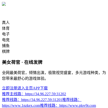
真人
体育
电子
电竞
捕鱼
棋牌
美女荷官 · 在线发牌
全网最美荷官，倾情出演，极致视觉盛宴，多元游戏种类，为
您带来最舒心的游戏体验。
立即注册
进入主页
APP下载
推荐主线路：
https://34.96.227.59:31202
推荐线路：
https://34.96.227.59:31201
推荐线路：
https://www.1nzkex.com
推荐线路：
https://www.plov9r.com