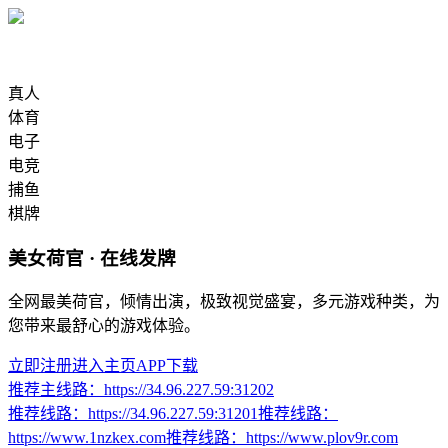
真人
体育
电子
电竞
捕鱼
棋牌
美女荷官 · 在线发牌
全网最美荷官，倾情出演，极致视觉盛宴，多元游戏种类，为
您带来最舒心的游戏体验。
立即注册
进入主页
APP下载
推荐主线路：
https://34.96.227.59:31202
推荐线路：
https://34.96.227.59:31201
推荐线路：
https://www.1nzkex.com
推荐线路：
https://www.plov9r.com