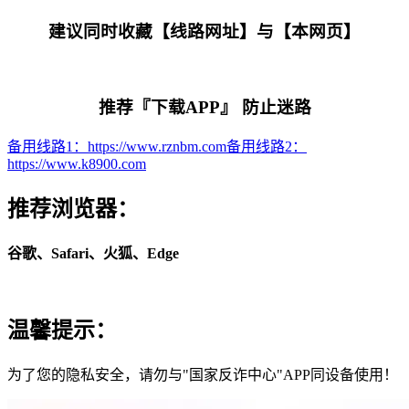
建议同时收藏【线路网址】与【本网页】
推荐『下载APP』 防止迷路
备用线路
1
：
https://www.rznbm.com
备用线路
2
：
https://www.k8900.com
推荐浏览器：
谷歌、Safari、火狐、Edge
温馨提示：
为了您的隐私安全，请勿与"国家反诈中心"APP同设备使用！